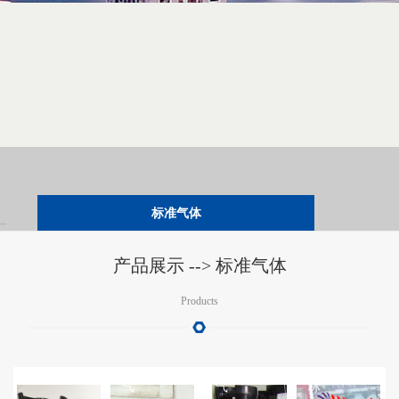
'
标准气体
甲
二
环
二
烷
氧
境
氧
产品展示 --> 标准气体
标
化
检
化
Products
准
硫
测
碳
气
标
标
+氢
准
准
气
气
气
标