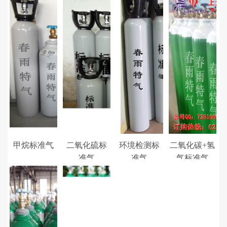
准
气
氢
再
氩
生
混
气
合
体
气
甲烷标准气
二氧化硫标
环境检测标
二氧化碳+氢
准气
准气
气标准气