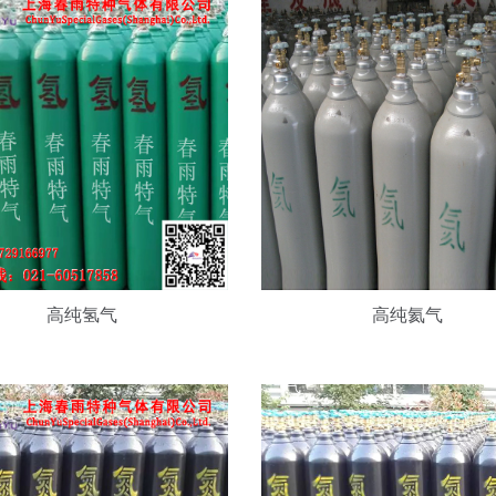
食
品
添
加
高纯氢气
高纯氦气
剂
氮
气