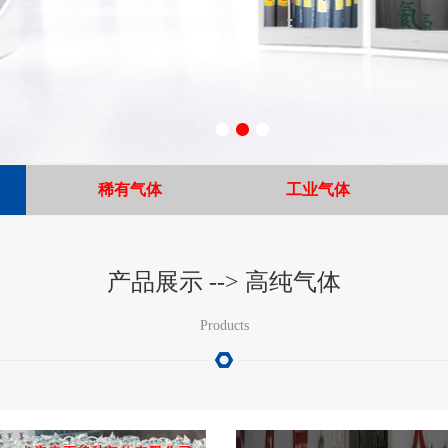
稀有气体
工业气体
高
产品展示 --> 高纯气体
纯
氦
Products
气