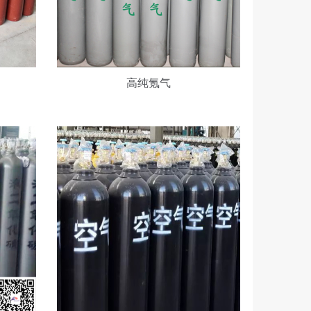
除
烃
空
气
高纯氪气