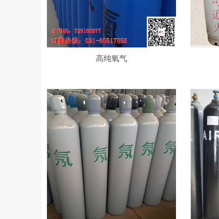
高
干
纯
燥
氖
空
气
气
高纯氧气
高
高
纯
纯
一
空