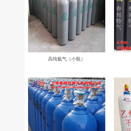
高
高
纯
纯
氧
乙
气
炔
高纯氦气（小瓶）