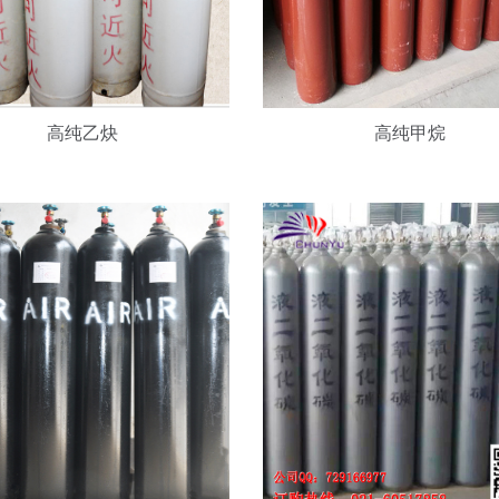
液
二
氧
化
高纯乙炔
高纯甲烷
碳
高
纯
氨