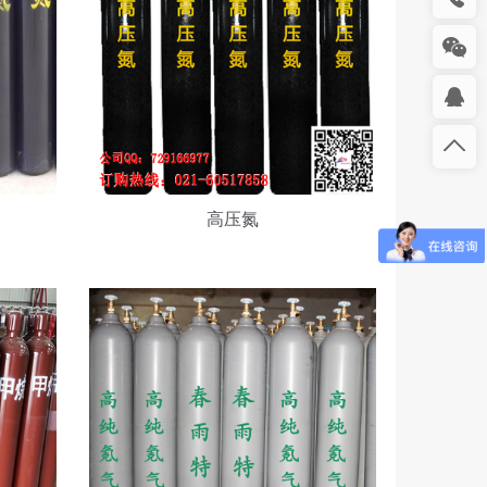
高
纯
氪
气
高压氮