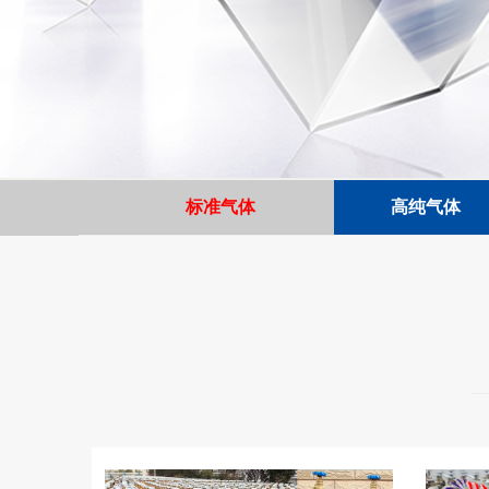
'
标准气体
高纯气体
高
高
纯
纯
氩
氢
气
气