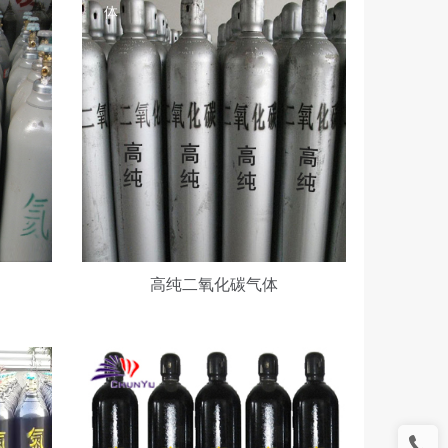
体
高
压
氮
高纯二氧化碳气体