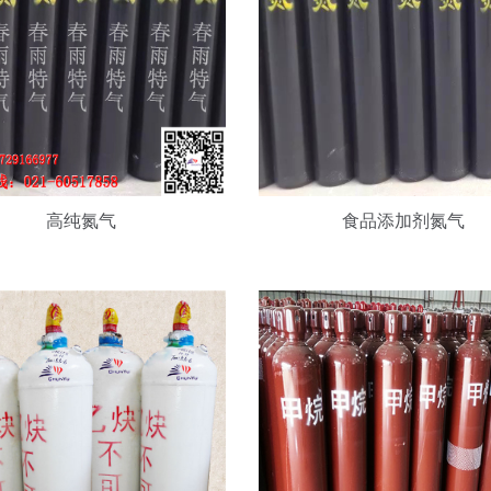
高
纯
甲
烷
高纯氮气
食品添加剂氮气