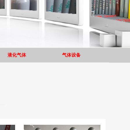
液化气体
气体设备
高
纯
二
氧
化
碳
气