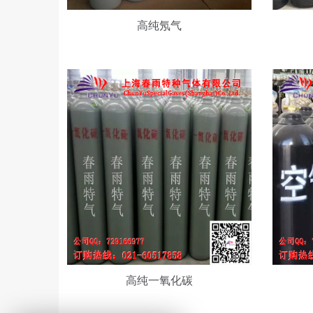
氧
气
高纯氖气
化
碳
高纯一氧化碳