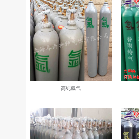
高
高
纯
纯
氦
氮
气
气
高纯氩气
（小
瓶）